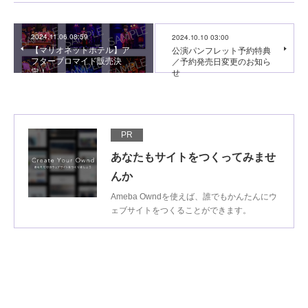
2024.11.06 08:59
2024.10.10 03:00
【マリオネットホテル】ア
公演パンフレット予約特典
フターブロマイド販売決
／予約発売日変更のお知ら
定！
せ
PR
あなたもサイトをつくってみませ
んか
Ameba Owndを使えば、誰でもかんたんにウ
ェブサイトをつくることができます。